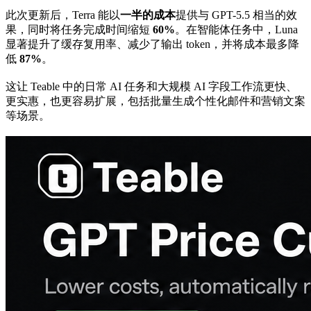
此次更新后，Terra 能以
一半的成本
提供与 GPT-5.5 相当的效
果，同时将任务完成时间缩短
60%
。在智能体任务中，Luna
显著提升了缓存复用率、减少了输出 token，并将成本最多降
低
87%
。
这让 Teable 中的日常 AI 任务和大规模 AI 字段工作流更快、
更实惠，也更容易扩展，包括批量生成个性化邮件和营销文案
等场景。