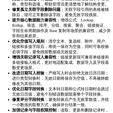
称、类型和选项，帮助管理员更清楚地了解结构变更。
修复孤立关联字段删除问题
：关联字段引用的表格被移
除后，现可正常删除该字段，避免无效字段残留。
提升核心数据能力兼容性
：增强公式、Lookup、
Rollup、筛选、排序、分组、搜索、聚合、链接验证、
字段生命周期操作及 Base 复制等场景的兼容性，减少异
常和结果差异。
优化空值写入规则
：清空文本、复选框、附件、用户、
链接和多值字段后，将统一保存为空值，同时可靠校验
必填字段，避免残留数据或无效提交。
增强关联记录写入兼容性
：链接更新现可兼容单链接和
多链接输入格式，更好地适配集成、数据导入及字段基
数变更场景。
改进日期写入校验
：严格写入时会拒绝无效日历日期；
进行类型转换时，无效日期将保存为空值，不再被静默
修改为其他日期。
优化日期字段转换
：文本转日期和公式转日期时会跳过
无效日历值，避免个别错误数据阻塞整个字段转换。
修复评分字段转换
：避免转换后产生无效零散值，并统
一小数值的取整方式，确保评分结果一致。
加强记录与字段权限控制
：读取、更新和删除记录时，