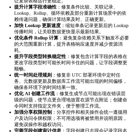
让复杂表格运行更稳定。
提升计算字段准确性
：修复条件比较、关联记录、
Lookup、Rollup、循环依赖及部分重新计算场景中的依
赖传递问题，确保计算结果及时、正确更新。
加快 Lookup 更新速度
：缩短单条记录更新后的 Lookup
传播时间，让关联数据更快显示最新结果。
优化条件 Rollup 计算
：避免复杂依赖关系下触发不必要
的大范围重新计算，提升表格响应速度并减少资源消
耗。
提升字段类型转换稳定性
：修复包含计算字段的表格在
更改字段类型时可能长时间卡住的问题，让字段调整更
顺畅。
统一时间处理规则
：修复非 UTC 部署环境中定时任
务、元数据更新及数据库工作流可能出现的时间偏移，
确保各环境下的时间结果一致。
优化 AI 创建工作流
：修复生成节点可能出现在错误层
级的问题，使节点更合理地放置在源节点附近；创建命
令同时支持指定文件夹，便于整理工作流。
加强分享权限控制
：分享控件和相关操作会统一遵循用
户及访问令牌权限；不可用选项将被禁用并说明原因，
避免误操作和越权访问。
完善字段创建审计信息
：字段创建日志现会记录字段名