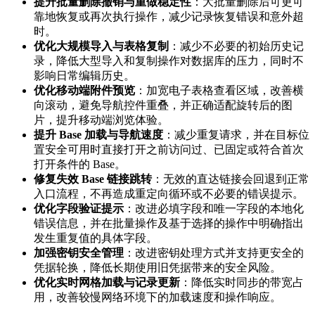
提升批量删除撤销与重做稳定性
：大批量删除后可更可
靠地恢复或再次执行操作，减少记录恢复错误和意外超
时。
优化大规模导入与表格复制
：减少不必要的初始历史记
录，降低大型导入和复制操作对数据库的压力，同时不
影响日常编辑历史。
优化移动端附件预览
：加宽电子表格查看区域，改善横
向滚动，避免导航控件重叠，并正确适配旋转后的图
片，提升移动端浏览体验。
提升 Base 加载与导航速度
：减少重复请求，并在目标位
置安全可用时直接打开之前访问过、已固定或符合首次
打开条件的 Base。
修复失效 Base 链接跳转
：无效的直达链接会回退到正常
入口流程，不再造成重定向循环或不必要的错误提示。
优化字段验证提示
：改进必填字段和唯一字段的本地化
错误信息，并在批量操作及基于选择的操作中明确指出
发生重复值的具体字段。
加强密钥安全管理
：改进密钥处理方式并支持更安全的
凭据轮换，降低长期使用旧凭据带来的安全风险。
优化实时网格加载与记录更新
：降低实时同步的带宽占
用，改善较慢网络环境下的加载速度和操作响应。