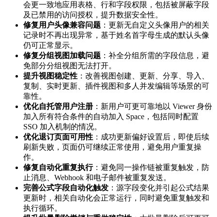
会更一致地应用表格、行和字段权限，包括被屏蔽字段
及已禁用的访问授权，提升数据安全性。
修复用户头像兼容问题
：更新无自定义头像用户的相关
记录时不再出现异常，基于姓名首字母生成的默认头像
仍可正常显示。
修复分组视图加载问题
：补全分组所需的字段信息，避
免部分分组视图无法打开。
提升视图稳定性
：改善视图创建、更新、分享、导入、
复制、实时更新、插件视图和多人并发编辑等场景的可
靠性。
优化自托管用户注册
：新用户可更可靠地以 Viewer 身份
加入所有符合条件的自动加入 Space，包括同时配置
SSO 加入机制的情况。
优化退订页面可用性
：成功更新偏好设置后，即使后续
刷新失败，页面仍可继续正常使用，避免用户重复操
作。
修复自动化重复执行
：避免同一操作链被重复触发，防
止消息、Webhook 和电子邮件被重复发送。
完善公式字段自动化触发
：源字段变化并引起公式结果
更新时，相关自动化会正常运行，同时避免重复触发和
执行循环。