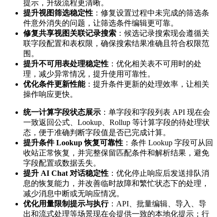
提示，升级流程更清晰。
提升视图筛选稳定性
：修复设置过程中未完成的筛选条
件意外消失的问题，让筛选条件编辑更可靠。
修复共享视图关联记录搜索
：候选记录搜索现会遵循关
联字段配置和表权限，确保搜索结果准确且符合权限范
围。
提升不可用表处理稳定性
：优化相关表不可用时的处
理，减少异常情况，提升使用可靠性。
优化条件更新性能
：提升条件更新的处理效率，让相关
操作响应更快。
统一计算字段状态展示
：单字段和字段列表 API 现在会
一致返回公式、Lookup、Rollup 等计算字段的待处理状
态，便于准确判断字段值是否已完成计算。
提升条件 Lookup 恢复可靠性
：条件 Lookup 字段可从回
收站正常恢复，并完整保留匹配条件和解析结果，避免
字段配置或数据丢失。
提升 AI Chat 对话稳定性
：优化停止响应后发送排队消
息的恢复能力，并改善临时故障和繁忙状态下的处理，
减少消息中断或无响应情况。
优化用量限制提示与执行
：API、批量编辑、导入、导
出和流式处理等场景现在会提供一致的本地化提示；行