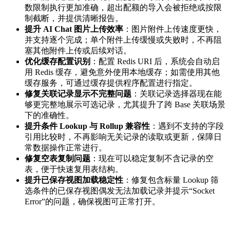
数限制执行更加准确，超出配额的导入会被拒绝或按限
制截断，并提供清晰报告。
提升 AI Chat 图片上传效率
：图片附件上传速度更快，
并支持逐个完成；单个附件上传缓慢或失败时，不再阻
塞其他附件上传或后续对话。
优化缓存配置识别
：配置 Redis URI 后，系统会自动启
用 Redis 缓存，避免意外使用本地缓存；如需使用其他
缓存服务，可通过缓存提供程序配置进行指定。
修复关联记录显示不完整问题
：关联记录选择器现在能
够更完整地展示可选记录，尤其提升了跨 Base 关联场景
下的准确性。
提升条件 Lookup 与 Rollup 兼容性
：遇到不支持的字段
引用比较时，不再影响无关记录的读取或更新，保障日
常数据操作正常进行。
修复空表复制问题
：现在可以稳定复制不含记录的空
表，便于快速复用表结构。
提升已保存视图加载稳定性
：修复包含标量 Lookup 筛
选条件的已保存视图偶发无法加载记录并提示“Socket
Error”的问题，确保视图可正常打开。