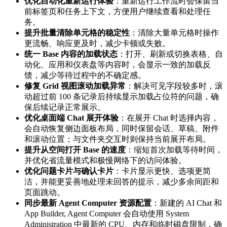
优化自动化重新运行体验
：重新运行工作流时会保留当
前标签页和任务上下文，方便用户继续查看和处理任
务。
提升批量清除单元格的稳定性
：清除大量单元格时操作
更流畅、响应更及时，减少卡顿或失败。
统一 Base 内容的加载状态
：打开、刷新或切换表格、自
动化、应用和仪表盘等内容时，会显示一致的加载反
馈，减少等待过程中的不确定感。
修复 Grid 视图滚动加载异常
：解决可见字段较多时，滚
动超过前 100 条记录后持续显示加载占位符的问题，确
保后续记录正常展示。
优化桌面端 Chat 展开体验
：在展开 Chat 时选择内容，
会自动恢复侧边面板布局，同时保留会话、草稿、附件
和滚动位置；与文件夹交互时则保持当前展开布局。
提升从空间打开 Base 的速度
：缩短首次加载等待时间，
并优化省流量模式和极慢网络下的访问体验。
优化问题卡片与确认卡片
：卡片显示更快、选项更简
洁，并能更妥善地处理未回答的提示，减少多余间距和
页面跳动。
同步最新 Agent Computer 资源配置
：新建的 AI Chat 和
App Builder, Agent Computer 会自动使用 System
Administration 中最新的 CPU、内存和临时磁盘限制，确