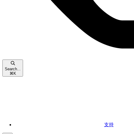
Search...
⌘
K
支持