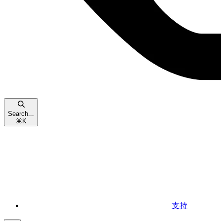
Search...
⌘
K
支持