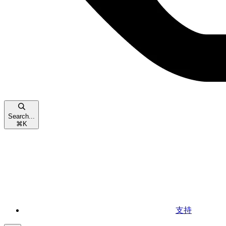
Search...
⌘
K
支持