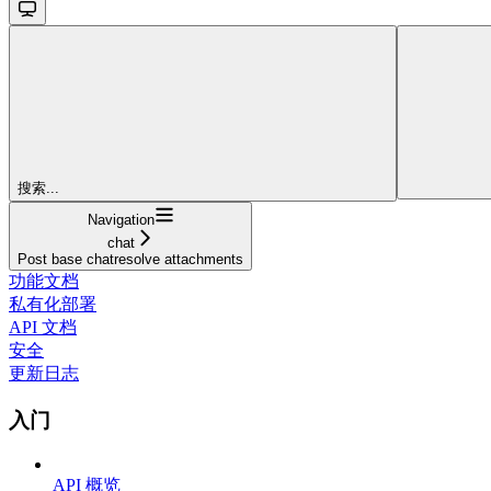
搜索...
Navigation
chat
Post base chatresolve attachments
功能文档
私有化部署
API 文档
安全
更新日志
入门
API 概览