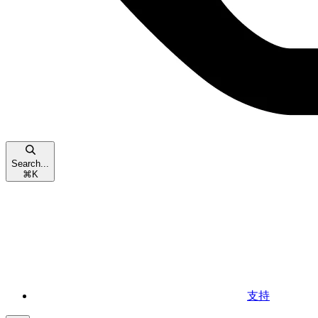
Search...
⌘
K
支持