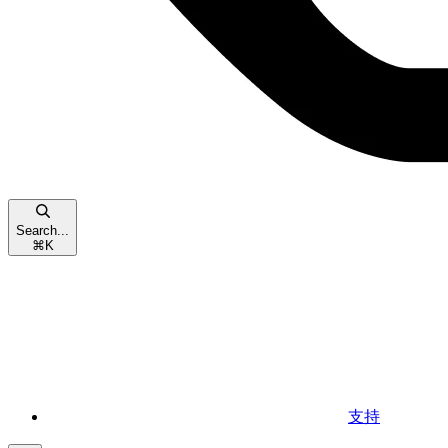
Search...
⌘
K
支持