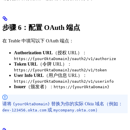
步骤 6：配置 OAuth 端点
在 Teable 中填写以下 OAuth 端点：
Authorization URL
（授权 URL）：
https://{yourOktaDomain}/oauth2/v1/authorize
Token URL
（令牌 URL）：
https://{yourOktaDomain}/oauth2/v1/token
User Info URL
（用户信息 URL）：
https://{yourOktaDomain}/oauth2/v1/userinfo
Issuer
（颁发者）：
https://{yourOktaDomain}
请将
替换为你的实际 Okta 域名（例如：
{yourOktaDomain}
或
）
dev-123456.okta.com
mycompany.okta.com