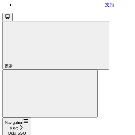
支持
搜索...
Navigation
SSO
Okta SSO