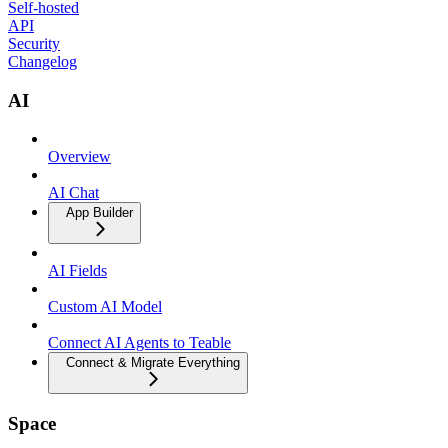
Self-hosted
API
Security
Changelog
AI
Overview
AI Chat
App Builder
AI Fields
Custom AI Model
Connect AI Agents to Teable
Connect & Migrate Everything
Space